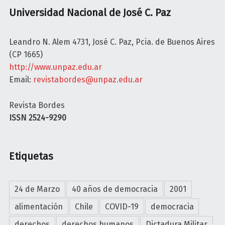
A
Universidad Nacional de José C. Paz
“
E
Leandro N. Alem 4731, José C. Paz, Pcia. de Buenos Aires
s
(CP 1665)
t
http://www.unpaz.edu.ar
u
Email:
revistabordes@unpaz.edu.ar
v
i
Revista Bordes
m
ISSN 2524-9290
o
s
b
Etiquetas
a
j
o
24 de Marzo
40 años de democracia
2001
l
alimentación
Chile
COVID-19
democracia
a
b
derechos
derechos humanos
Dictadura Militar