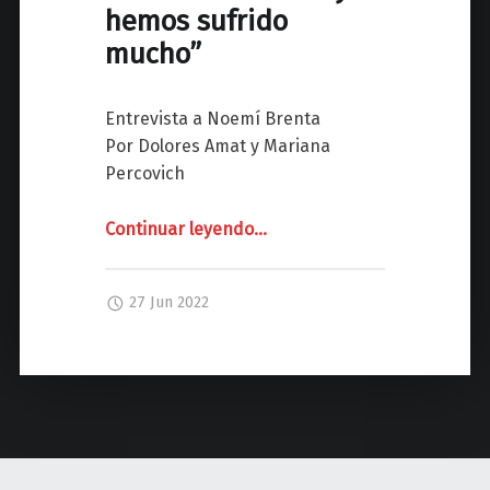
z
hemos sufrido
mucho”
Entrevista a Noemí Brenta
Por Dolores Amat y Mariana
Percovich
Continuar leyendo
"
…
E
N
27 Jun 2022
T
R
E
V
I
S
T