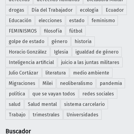
o
drogas
Día del Trabajador
ecología
Ecuador
t
a
Educación
elecciones
estado
feminismo
d
FEMINISMOS
filosofía
fútbol
e
l
golpe de estado
género
historia
F
Horacio González
Iglesia
igualdad de género
o
Inteligencia artificial
juicio a las juntas militares
n
d
Julio Cortázar
literatura
medio ambiente
o
Migraciones
Milei
neoliberalismo
pandemia
d
e
política
que se vayan todos
redes sociales
m
salud
Salud mental
sistema carcelario
a
Trabajo
trimestrales
Universidades
s
i
Buscador
a