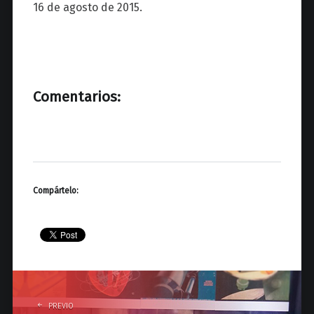
16 de agosto de 2015.
Comentarios:
Compártelo:
P
o
PREVIO