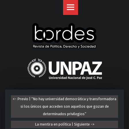
Revista
S
Bordes
k
site
i
navigation
p
t
o
c
o
U
n
n
t
i
e
v
n
e
t
r
<- Previo | “No hay universidad democrática y transformadora
s
si los únicos que acceden son aquellos que gozan de
i
determinados privilegios”
d
a
La mentira en política | Siguiente ->