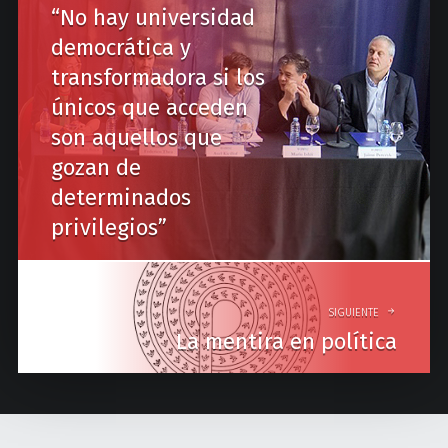
“No hay universidad
s
democrática y
t
transformadora si los
n
únicos que acceden
a
son aquellos que
v
gozan de
determinados
i
privilegios”
g
a
t
SIGUIENTE
i
La mentira en política
o
n