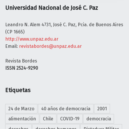
o
Universidad Nacional de José C. Paz
n
Leandro N. Alem 4731, José C. Paz, Pcia. de Buenos Aires
(CP 1665)
http://www.unpaz.edu.ar
Email:
revistabordes@unpaz.edu.ar
Revista Bordes
ISSN 2524-9290
Etiquetas
24 de Marzo
40 años de democracia
2001
alimentación
Chile
COVID-19
democracia