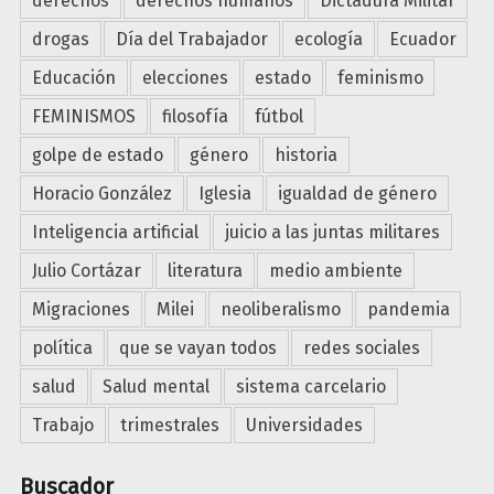
derechos
derechos humanos
Dictadura Militar
drogas
Día del Trabajador
ecología
Ecuador
Educación
elecciones
estado
feminismo
FEMINISMOS
filosofía
fútbol
golpe de estado
género
historia
Horacio González
Iglesia
igualdad de género
Inteligencia artificial
juicio a las juntas militares
Julio Cortázar
literatura
medio ambiente
Migraciones
Milei
neoliberalismo
pandemia
política
que se vayan todos
redes sociales
salud
Salud mental
sistema carcelario
Trabajo
trimestrales
Universidades
Buscador