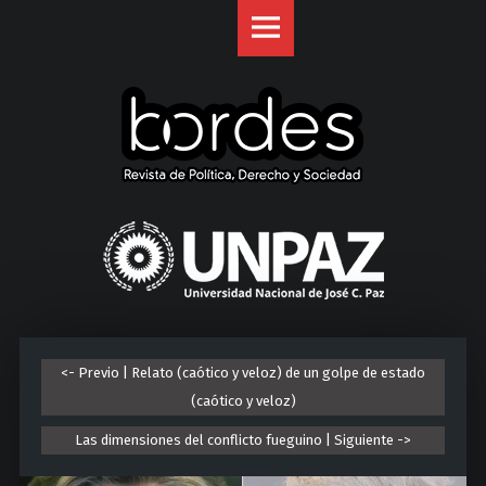
Revista
S
Bordes
k
site
i
navigation
p
t
o
c
o
U
n
n
t
i
e
v
n
e
t
r
<- Previo | Relato (caótico y veloz) de un golpe de estado
s
(caótico y veloz)
i
d
Las dimensiones del conflicto fueguino | Siguiente ->
a