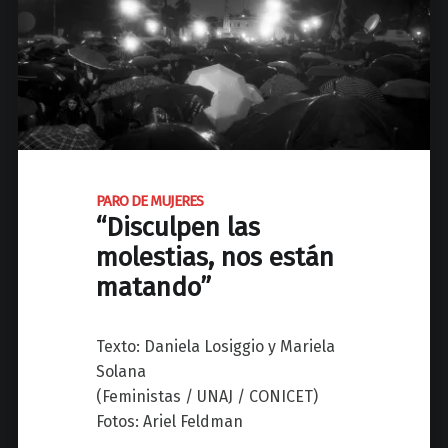
d
N
a
c
i
o
n
a
PARO DE MUJERES
l
“Disculpen las
d
molestias, nos están
e
J
matando”
o
s
Texto: Daniela Losiggio y Mariela
é
Solana
C
(Feministas / UNAJ / CONICET)
P
Fotos: Ariel Feldman
a