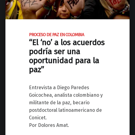
e
N
c
A
c
C
i
I
PROCESO DE PAZ EN COLOMBIA
ó
O
“El ‘no’ a los acuerdos
n
N
podría ser una
p
A
r
oportunidad para la
L
e
D
paz”
s
E
e
M
Entrevista a Diego Paredes
n
U
Goicochea, analista colombiano y
t
J
militante de la paz, becario
e
E
postdoctoral latinoamericano de
"
R
Conicet.
E
Por Dolores Amat.
S
C