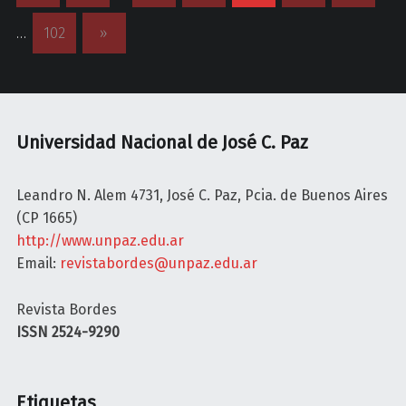
o
A
l
…
102
»
L
i
E
c
S
í
B
a
o
F
Universidad Nacional de José C. Paz
r
e
d
d
Leandro N. Alem 4731, José C. Paz, Pcia. de Buenos Aires
e
e
(CP 1665)
s
r
http://www.unpaz.edu.ar
I
a
Email:
revistabordes@unpaz.edu.ar
.
l
M
A
Revista Bordes
a
r
ISSN 2524-9290
y
g
o
e
-
n
Etiquetas
j