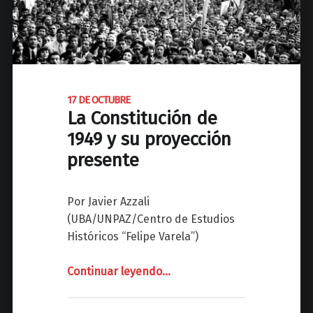
s
u
,
j
n
e
o
r
s
b
e
o
17 DE OCTUBRE
s
La Constitución de
n
t
i
1949 y su proyección
á
t
presente
n
a
m
e
a
Por Javier Azzali
s
t
(UBA/UNPAZ/Centro de Estudios
l
a
Históricos “Felipe Varela”)
a
n
q
d
Continuar leyendo
"
…
u
o
e
1
”
l
7