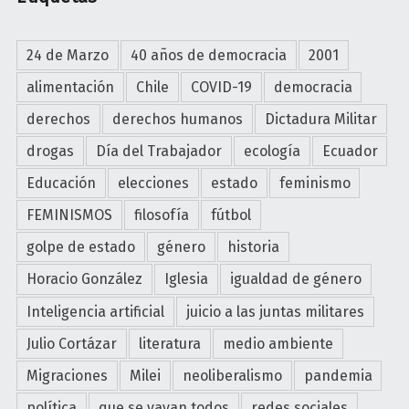
t
u
i
l
n
24 de Marzo
40 años de democracia
2001
i
a
o
alimentación
Chile
COVID-19
democracia
"
d
derechos
derechos humanos
Dictadura Militar
e
drogas
Día del Trabajador
ecología
Ecuador
2
0
Educación
elecciones
estado
feminismo
1
FEMINISMOS
filosofía
fútbol
6
"
golpe de estado
género
historia
Horacio González
Iglesia
igualdad de género
Inteligencia artificial
juicio a las juntas militares
Julio Cortázar
literatura
medio ambiente
Migraciones
Milei
neoliberalismo
pandemia
política
que se vayan todos
redes sociales