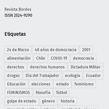
i
h
Revista Bordes
e
o
ISSN 2524-9290
r
a
n
l
o
a
Etiquetas
d
v
e
e
l
r
24 de Marzo
40 años de democracia
2001
o
d
s
alimentación
Chile
COVID-19
democracia
a
j
d
derechos
derechos humanos
Dictadura Militar
u
d
drogas
Día del Trabajador
ecología
Ecuador
e
e
c
Educación
elecciones
estado
feminismo
l
e
G
FEMINISMOS
filosofía
fútbol
s
e
"
golpe de estado
género
historia
n
o