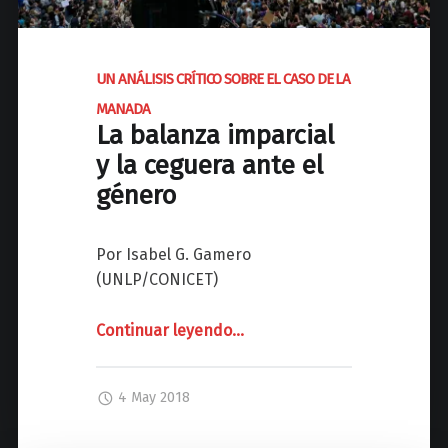
o
A
”
A
"
f
e
UN ANÁLISIS CRÍTICO SOBRE EL CASO DE LA
c
MANADA
t
La balanza imparcial
o
y la ceguera ante el
s
género
,
c
Por Isabel G. Gamero
o
(UNLP/CONICET)
n
c
e
Continuar leyendo
"
…
p
U
t
N
4 May 2018
o
A
s
N