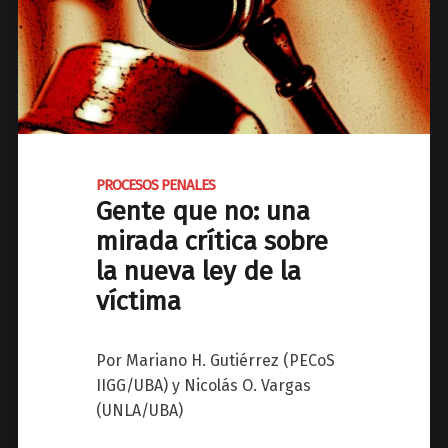
d
N
a
c
i
o
n
a
PROCESOS PENALES
l
Gente que no: una
d
mirada crítica sobre
e
la nueva ley de la
J
víctima
o
s
é
Por Mariano H. Gutiérrez (PECoS
C
IIGG/UBA) y Nicolás O. Vargas
P
(UNLA/UBA)
a