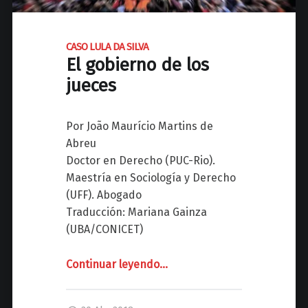
a
E
m
L
a
CASO LULA DA SILVA
G
r
El gobierno de los
E
c
jueces
N
h
O
a
C
Por João Maurício Martins de
d
I
Abreu
e
D
Doctor en Derecho (PUC-Rio).
l
I
Maestría en Sociología y Derecho
a
O
(UFF). Abogado
s
A
Traducción: Mariana Gainza
m
R
(UBA/CONICET)
u
M
j
E
Continuar leyendo
"
…
e
N
r
C
I
e
A
O