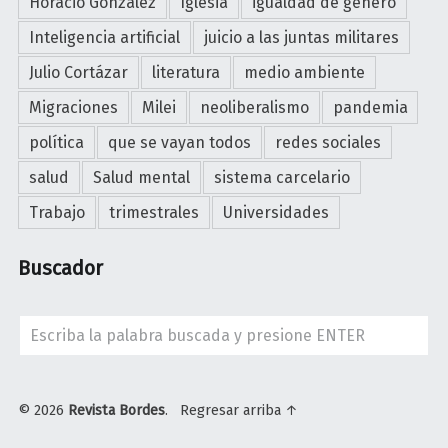
Horacio González
Iglesia
igualdad de género
c
Inteligencia artificial
juicio a las juntas militares
i
Julio Cortázar
literatura
medio ambiente
d
i
Migraciones
Milei
neoliberalismo
pandemia
o
política
que se vayan todos
redes sociales
A
r
salud
Salud mental
sistema carcelario
m
Trabajo
trimestrales
Universidades
e
n
Buscador
i
o
"
Search
© 2026
Revista Bordes
.
Regresar arriba ↑
U