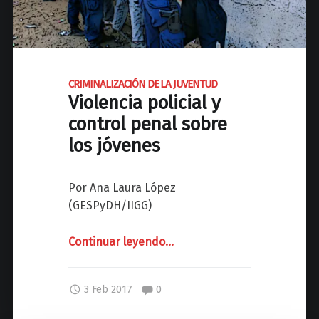
r
,
e
“
l
A
o
V
a
CRIMINALIZACIÓN DE LA JUVENTUD
E
Violencia policial y
d
N
e
control penal sobre
T
d
los jóvenes
U
)
R
"
E
Por Ana Laura López
R
(GESPyDH/IIGG)
O
S
Continuar leyendo
"
…
”
C
Y
R
“
Comentarios:
3 Feb 2017
0
I
A
M
N