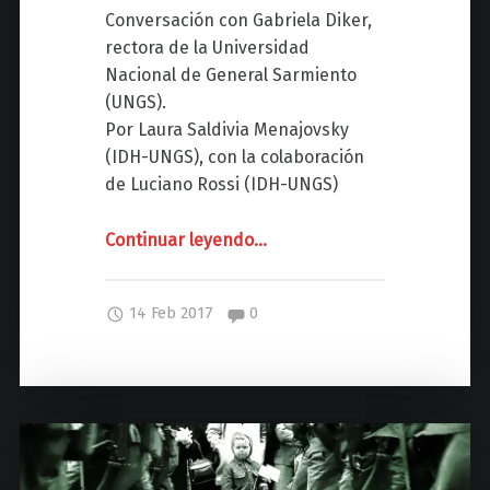
z
Conversación con Gabriela Diker,
rectora de la Universidad
Nacional de General Sarmiento
(UNGS).
Por Laura Saldivia Menajovsky
(IDH-UNGS), con la colaboración
de Luciano Rossi (IDH-UNGS)
Continuar leyendo
"
…
"
Y
Comentarios:
14 Feb 2017
0
O
N
E
N
A
,
Y