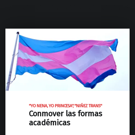
d
DSFDSFDSFFSDFDSSDFDSFDSFSDFS
N
a
DF
c
i
o
n
a
l
d
e
J
o
s
"YO NENA, YO PRINCESA", "NIÑEZ TRANS"
é
Conmover las formas
C
académicas
P
a