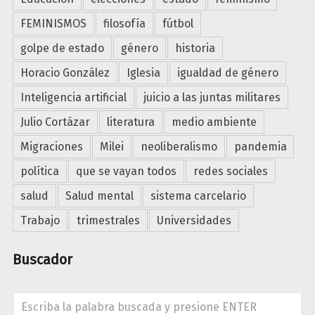
e
o
s
FEMINISMOS
filosofía
fútbol
m
i
a
golpe de estado
género
historia
ó
s
n
Horacio González
Iglesia
igualdad de género
?
"
Inteligencia artificial
juicio a las juntas militares
"
Julio Cortázar
literatura
medio ambiente
Migraciones
Milei
neoliberalismo
pandemia
política
que se vayan todos
redes sociales
salud
Salud mental
sistema carcelario
Trabajo
trimestrales
Universidades
Buscador
Search