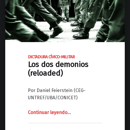
O
P
R
I
N
C
E
DICTADURA CÍVICO-MILITAR
S
Los dos demonios
A
(reloaded)
"
,
"
Por Daniel Feierstein (CEG-
N
UNTREF/UBA/CONICET)
I
Ñ
Continuar leyendo
"
…
E
D
Z
I