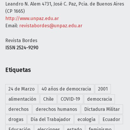
"
Leandro N. Alem 4731, José C. Paz, Pcia. de Buenos Aires
s
i
(CP 1665)
h
e
http://www.unpaz.edu.ar
a
r
Email:
revistabordes@unpaz.edu.ar
l
n
c
o
Revista Bordes
o
p
ISSN 2524-9290
n
o
e
p
s
u
Etiquetas
y
l
m
a
e
r
24 de Marzo
40 años de democracia
2001
n
y
o
alimentación
Chile
COVID-19
democracia
r
s
e
derechos
derechos humanos
Dictadura Militar
p
p
drogas
Día del Trabajador
ecología
Ecuador
a
r
l
Educación
elecciones
estado
feminismo